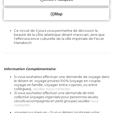
Map
Ce
circuit de 3 jours
vous permettra de découvrir la
beauté de
la côte atlantique désert marocain
, ainsi que
l’effervescence culturelle de
la ville impériale de Fes et
Marrakech
.
Information Complémentaire
:
Si vous souhaitez effectuer une demande de voyage dans
le désert et voyage privées 100% (voyage en couple,
voyage en famille, voyager entre copines, ou entre
collègues),
veuillez nous contacter
.
Si vous souhaitez effectuer une demande de trek
collective (
voyages organisés pour personnes seules
,
circuits accompagnés en petit groupe
)
veuillez
nous
contacter
.
voyages sur mesure
– Si vous désirez prolonger votre