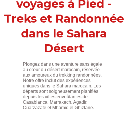
voyages à Pied -
Treks et Randonnée
dans le Sahara
Désert
Plongez dans une aventure sans égale
au cœur du
désert marocain
, réservée
aux amoureux du
trekking randonnées
.
Notre offre inclut des expériences
uniques dans
le Sahara marocain.
Les
départs sont soigneusement planifiés
depuis les villes envoûtantes de
Casablanca, Marrakech, Agadir,
Ouarzazate et Mhamid el Ghizlane.
passer du beau
nuit sous les étoiles
,
Dormir dans le désert marocain
.