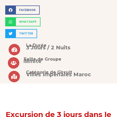
FACEBOOK
WHATSAPP
TWITTER
La Durée
3 Jours / 2 Nuits
Taille de Groupe
illimité
Catégorie de Circuit
Villes Impériales Maroc
Excursion de 3 jours dans le