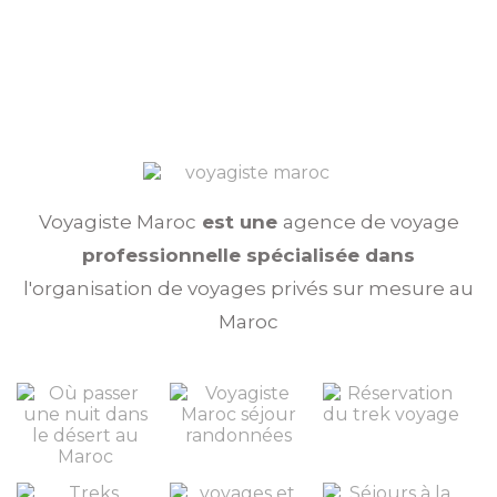
dans le desert en dromadaire
,
3 jours à pied au Maroc
,
3 jours séjour désert maroc
,
3 jours nomad
aventures
,
3 jours voyager entre copines
,
3 jours voyages en famille
,
3 jours voyage tout compris
,
3 jours
voyage derniere minute
,
3 jours
pas cher
voyagiste
Voyagiste Maroc
est une
agence de voyage
professionnelle spécialisée dans
l'organisation de voyages privés sur mesure au
Maroc