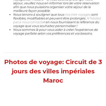
séjour, veuillez nous en informer lors de votre réservation
afin que nous puissions
organiser votre séjour
de la
meilleure façon possible.
Nous tenons à souligner que tous
nos trek voyages
sont
flexibles, modifiables et peuvent être prolongés.
N’hésitez
pas à nous contacte
r en nous fournissant la référence du
voyage que vous souhaitez personnaliser !
Nous sommes là pour vous aider à créer l’expérience de
voyage parfaite selon vos préférences et vos besoins.
Photos de voyage: Circuit de 3
jours des villes impériales
Maroc
Circuit de 3 jours dans les villes impériales
Mosquée Karaouiyine à Fès - La ville de Fès
Volubilis - antique ville Romaine au Maroc
Attractions touristiques au Maroc
Erg chebbi merzouga
le maroc - Fes
Maroc
Trek désert Maroc 3 jours
,
Trek dans le désert marocain 3 jours
,
Randonnee dans le desert marocain 3
jours
,
voyage et trek de 3 jours
,
trek de 3 jours dans le désert marocain
,
Trek désert Maroc départ
M'hamid
,
Circuit de 3 jours dans le désert marocain
,
3 Jours/2nuits de Trekking dans le désert
,
Voyage