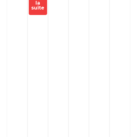
la
suite