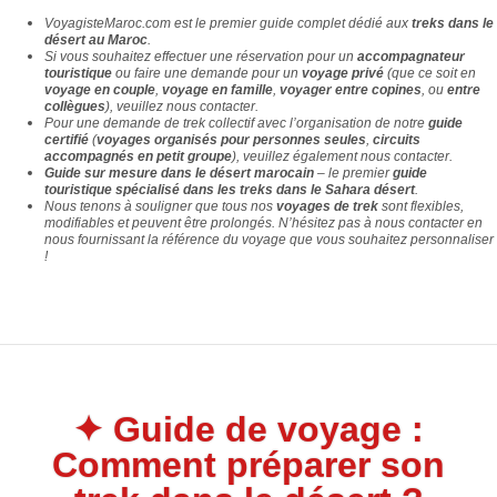
VoyagisteMaroc.com
est le premier guide complet dédié aux
treks dans le
désert au Maroc
.
Si vous souhaitez effectuer une réservation pour un
accompagnateur
touristique
ou faire une demande pour un
voyage privé
(que ce soit en
voyage en couple
,
voyage en famille
,
voyager entre copines
, ou
entre
collègues
), veuillez
nous contacter
.
Pour une demande de trek collectif avec l’organisation de notre
guide
certifié
(
voyages organisés pour personnes seules
,
circuits
accompagnés en petit groupe
), veuillez également
nous contacter
.
Guide sur mesure dans le désert marocain
– le premier
guide
touristique spécialisé dans les treks dans le Sahara désert
.
Nous tenons à souligner que tous nos
voyages de trek
sont flexibles,
modifiables et peuvent être prolongés. N’hésitez pas à
nous contacter
en
nous fournissant la référence du voyage que vous souhaitez personnaliser
!
✦ Guide de voyage :
Comment préparer son