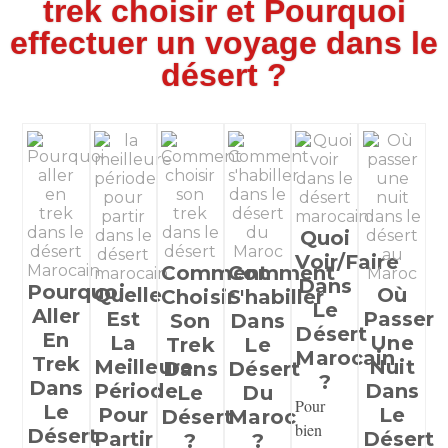
trek choisir et Pourquoi
effectuer un voyage dans le
désert ?
Quoi
Voir/faire
Comment
Comment
Dans
Pourquoi
Quelle
Où
Choisir
S'habiller
Le
Aller
Est
Passer
Son
Dans
Désert
En
La
Une
Trek
Le
Marocain
Trek
Meilleure
Nuit
Dans
Désert
?
Dans
Période
Dans
Le
Du
Pour
Le
Pour
Le
Désert
Maroc
bien
Désert
Partir
Désert
?
?