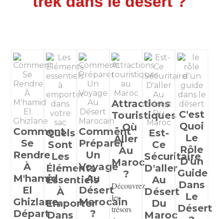
trek dans le désert ?
Attractions
C'est
Touristiques
Quoi
- Où
Comment
Comment
Quels
Est-
Le
Aller
Se
Préparer
Sont
Ce
Rôle
Au
Rendre
Un
Les
Sécuritaire
D'un
Maroc
À
Voyage
Éléments
D'aller
Guide
?
M'hamid
Au
Essentiels
Au
Dans
Découvrez
El
Désert
À
Désert
Le
les
Ghizlane,
Marocain
Emporter
Du
Désert
trésors
Départ
?
Dans
Maroc