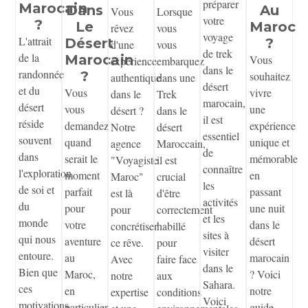
préparer
Marocain
Dans
Au
Vous
Lorsque
votre
?
Le
Maroc
rêvez
vous
voyage
L'attrait
Désert
?
d'une
vous
de trek
de la
Marocain
Vous
expérience
embarquez
dans le
randonnée
?
souhaitez
authentique
dans une
désert
et du
Vous
vivre
dans le
Trek
marocain,
désert
vous
une
désert ?
dans le
il est
réside
demandez
expérience
Notre
désert
essentiel
souvent
quand
unique et
agence
Maroccain,
de
dans
serait le
mémorable
"Voyagiste
il est
connaître
l'exploration
moment
en
Maroc"
crucial
les
de soi et
parfait
passant
est là
d'être
activités
du
pour
une nuit
pour
correctement
et les
monde
votre
dans le
concrétiser
habillé
sites à
qui nous
aventure
désert
ce rêve.
pour
visiter
entoure.
au
marocain
Avec
faire face
dans le
Bien que
Maroc,
? Voici
notre
aux
Sahara.
ces
en
notre
expertise
conditions
Voici
motivations
particulier
guide