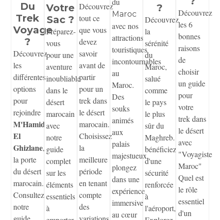
?
du
Du
Découvrez
Votre
?
Découvrez
Maroc
Trek
tout ce
Sac ?
Découvrez
les 6
avec nos
Voyage
que vous
Préparez-
la
bonnes
attractions
?
devez
vous
sérénité
raisons
touristiques
Découvrez
savoir
pour une
du
de
incontournables
les
avant de
aventure
Maroc,
choisir
au
différentes
partir
inoubliable
salué
un guide
Maroc.
options
pour un
dans le
comme
pour
Des
pour
trek dans
désert
le pays
votre
souks
rejoindre
le désert
marocain
le plus
trek dans
animés
M'Hamid
marocain.
avec
sûr du
le désert
aux
El
Choisissez
notre
Maghreb.
avec
palais
Ghizlane
,
la
guide
bénéficiez
"Voyagiste
majestueux,
la porte
meilleure
complet
d'une
Maroc"
plongez
du désert
période
sur les
sécurité
Quel est
dans une
marocain.
en tenant
éléments
renforcée
le rôle
expérience
Consultez
compte
essentiels
à
essentiel
immersive
notre
des
à
l'aéroport,
d'un
au cœur
guide
variations
emporter
Explorez