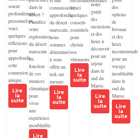
et une
environnementales.
notre
soient
dans le
des
connaissance
Voici
guide
profondément
désert ?
options
approfondie
quelques
des
personnelles,
Planifiez
de
du désert
conseils
excursions
voici
votre
bivouac
marocain,
essentiels
et des
quelques
exploration
et des
nous
pour
lieux à
réflexions
du désert
lieux
sommes
choisir
découvrir
pour
marocain
incontournab
déterminés
vos
pour un
approfondir
en
pour un
à vous
vêtements.
séjour
cette
fonction
voyage
offrir un
Lire
dans le
connexion
de ces
inoubliable
trek sur
la
sud du
unique.
suite
nuances
dans le
mesure.
Maroc.
climatiques
sud du
Lire
Lire
pour
Maroc.
la
Lire
la
suite
la
suite
vivre
suite
Lire
une
la
suite
expérience
inoubliable.
Lire