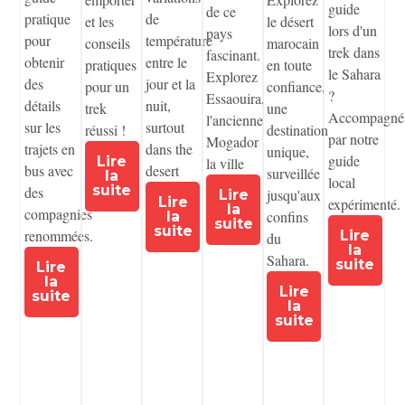
guide
de ce
pratique
de
et les
le désert
lors d'un
pays
pour
température
conseils
marocain
trek dans
fascinant.
obtenir
entre le
pratiques
en toute
le Sahara
Explorez
des
jour et la
pour un
confiance,
?
Essaouira,
détails
nuit,
trek
une
Accompagné
l'ancienne
sur les
surtout
réussi !
destination
par notre
Mogador
trajets en
dans the
unique,
guide
Lire
la ville
bus avec
desert
surveillée
la
local
suite
des
jusqu'aux
Lire
Lire
expérimenté.
la
compagnies
confins
la
suite
suite
renommées.
Lire
du
la
Sahara.
suite
Lire
la
Lire
suite
la
suite