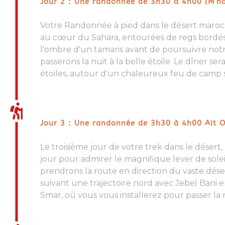
Jour 2 : Une randonnée de 3h30 à 4h00 (M'ha
Votre R
andonnée à pied dans le désert maroc
au cœur du Sahara
, entourées de regs bordés
l'ombre d'un tamaris avant de poursuivre no
passerons
la nuit à la belle étoile
. Le dîner se
étoiles, autour d'un chaleureux feu de
camp 
Jour 3 : Une randonnée de 3h30 à 4h00 Ait 
Le troisième jour de votre
trek dans le désert
jour pour admirer le magnifique lever de solei
prendrons la route en direction du vaste
dése
suivant une trajectoire nord avec Jebel Bani e
Smar
, où vous vous installerez pour passer la 