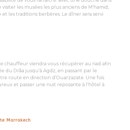
sibilité de vous rafraîchir avec une douche dans
 visiter les
musées
les plus anciens de M'hamid,
e
et
les traditions berbères
. Le dîner sera servi
re chauffeur viendra vous récupérer au riad afin
ée du Drâa jusqu'à Agdz, en passant par le
re route en direction d’Ouarzazate. Une fois
ureux et passer une nuit reposante à l'hôtel à
rte Marrakech