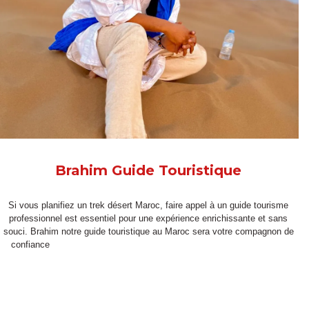
Brahim Guide Touristique
Si vous planifiez un
trek désert Maroc
, faire appel à un
guide tourisme
professionnel est essentiel pour une expérience enrichissante et sans
souci. Brahim notre
guide touristique au Maroc
sera votre compagnon de
confiance
,
accompagnement touristique
;
accompagnateur de voyage
organisateur trek voyage
:
agences de voyages
,
trek
randonnée dans le désert marocain
,
Séjours Bien-être au
Maroc
Vacances désert Maroc
Maroc
trek désert