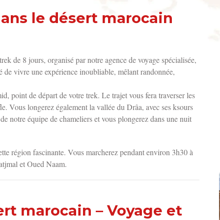
ans le désert marocain
roc 8 jours
trek de 8 jours
, organisé par notre
agence de voyage
spécialisée,
té de vivre une expérience inoubliable, mêlant randonnée,
id
,
point de départ de votre trek
. Le trajet vous fera traverser les
fle. Vous longerez également la vallée du Drâa, avec ses ksours
e de notre équipe de chameliers et vous plongerez dans une nuit
 cette région fascinante. Vous marcherez pendant environ 3h30 à
eatjmal et Oued Naam.
sert marocain – Voyage et