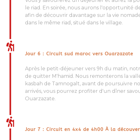
Vous y savourerez un déjeuner et aurez la pos
le riad. En soirée, nous aurons l'opportunité de
afin de découvrir davantage sur
la vie nomad
dans le même riad, situé dans le village.
Jour 6 : Circuit sud maroc vers Ouarzazate
Après le petit-déjeuner vers 9h du matin, not
de quitter
M'hamid
. Nous remonterons la vall
kasbah de Tamnogalt, avant de poursuivre not
arrivés, vous pourrez profiter d'un dîner savo
Ouarzazate.
Jour 7 : Circuit en 4x4 de 4h00 À la découve