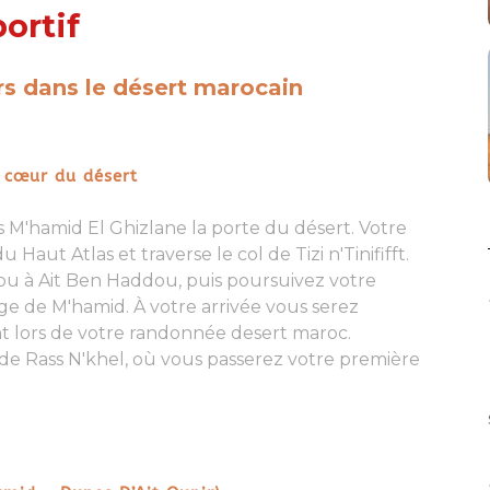
portif
urs dans le désert marocain
 cœur du désert
 M'hamid El Ghizlane
la porte du désert
. Votre
aut Atlas et traverse le col de Tizi n'Tinififft.
ou à Ait Ben Haddou, puis poursuivez votre
lage de
M'hami
d. À votre arrivée vous serez
t lors de votre
randonnée desert maroc
.
 de Rass N'khel, où vous passerez votre première