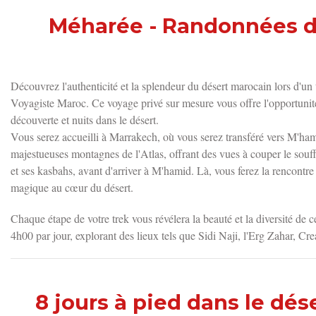
Méharée - Randonnées d
trek désert ma
Découvrez l'authenticité et la splendeur du
désert marocain
lors d'un
Voyagiste Maroc
. Ce
voyage privé sur mesure
vous offre l'opportuni
découverte et
nuits dans le désert
.
Vous serez accueilli à Marrakech, où vous serez transféré vers
M'ham
majestueuses montagnes de l'Atlas, offrant des vues à couper le souf
et ses kasbahs, avant d'arriver à
M'hamid
. Là, vous ferez la rencontr
magique
au cœur du désert
.
Chaque étape de votre trek vous révélera la beauté et la diversité de
4h00 par jour, explorant des lieux tels que
Sidi Naji
,
l'Erg Zahar
, Cr
8 jours à pied dans le dé