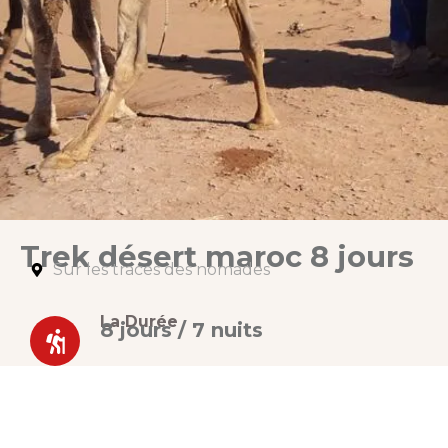
Trek désert maroc 8 jours
Sur les traces des nomades
La Durée
8 jours / 7 nuits