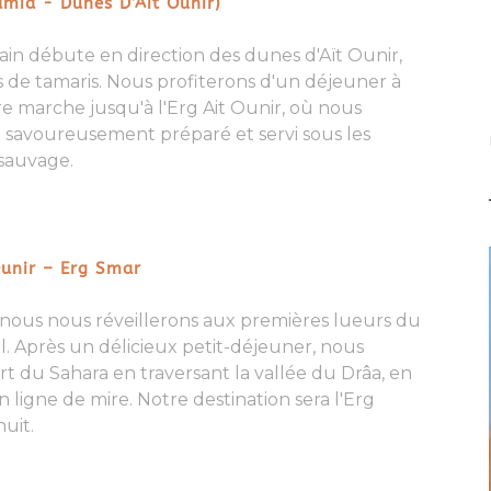
mid - Dunes D’Ait Ounir)
ain
débute en direction des
dunes d'Aït Ouni
r,
 de tamaris. Nous profiterons d'un déjeuner à
tre marche jusqu'à
l'Erg Ait Ounir
, où nous
ra savoureusement préparé et servi sous les
sauvage
.
Ounir – Erg Smar
, nous nous réveillerons aux premières lueurs du
l. Après un délicieux petit-déjeuner, nous
rt du Sahara
en traversant la vallée du Drâa, en
n ligne de mire. Notre destination sera
l'Erg
nuit.